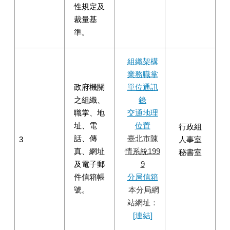
性規定及
裁量基
準。
組織架構
業務職掌
政府機關
單位通訊
之組織、
錄
職掌、地
交通地理
址、電
位置
行政組
話、傳
臺北市陳
3
人事室
真、網址
情系統199
秘書室
及電子郵
9
件信箱帳
分局信箱
號。
本分局網
站網址：
[連結]