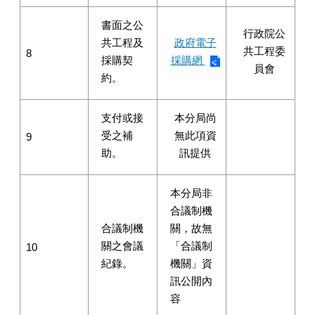
書面之公
行政院公
共工程及
政府電子
共工程委
8
採購契
採購網
員會
約。
支付或接
本分局尚
受之補
無此項資
9
助。
訊提供
本分局非
合議制機
合議制機
關，故無
關之會議
「合議制
10
紀錄。
機關」資
訊公開內
容