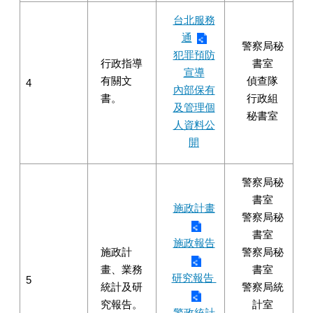
台北服務
通
警察局秘
犯罪預防
行政指導
書室
宣導
有關文
偵查隊
4
內部保有
書。
行政組
及管理個
秘書室
人資料公
開
警察局秘
書室
施政計畫
警察局秘
書室
施政報告
施政計
警察局秘
畫、業務
書室
研究報告
5
統計及研
警察局統
究報告。
計室
警政統計