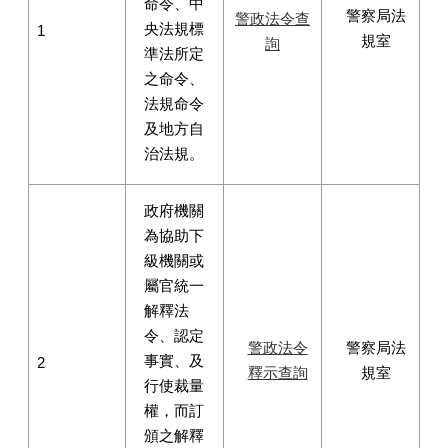
命令、中
警察局法
警政法令查
央法規標
1
規室
詢
準法所定
之命令、
法規命令
及地方自
治法規。
政府機關
為協助下
級機關或
屬官統一
解釋法
令、認定
警政法令
警察局法
事實、及
2
釋示查詢
規室
行使裁量
權，而訂
頒之解釋