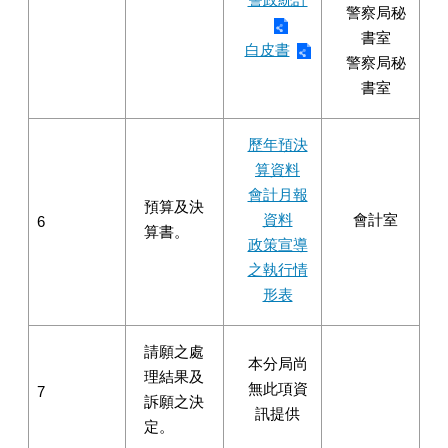
警察局秘
書室
白皮書
警察局秘
書室
歷年預決
算資料
會計月報
預算及決
資料
會計室
6
算書。
政策宣導
之執行情
形表
請願之處
本分局尚
理結果及
無此項資
7
訴願之決
訊提供
定。