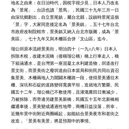
地名之由來：在日治時代，因梘字很少見，日本人乃改名
為「景尾」，台語也讀「景馬」，民國三十九年三月一日
由深坑鄉劃出，自立景尾鎮，屬台北縣，設鎮時景尾這個
「景」字，大家同意後定名為「景美鎮」，五十七年台北
市政府改制院轄市，景美鎮又納入台北市版圖，成為「景
美區」，七十九年又與木柵區合併「文山區」迄今。
瑠公圳原本流經景美街，明治四十（一九○八年）日本人
拆除木梘，改建水泥橋（後稱瑠公橋）橋上行車走人，橋
下箱涵通水，是台灣第一座混凝土水利建造物，圳道改行
景文街，而景美街之廢圳道由日本當局和街民共同出資召
集景美、木柵兩地人力開闢木柵路一段，使得景美通往木
柵、深坑和石碇的道路變得寬廣平坦，造就地方繁榮。民
國五十二年，瑠公橋已不敷使用，且灌溉農田日漸減少，
乃被拆除，而旁邊另建景美新橋，民國五十五年北新橋相
繼通車後，景美變成通過性地帶，商機日益沒落，所幸，
近幾年景中街附近商圈崛起，如能結合景美夜市和老街之
改造，「景美有美景」將是預期中的事情。