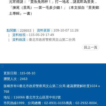
元宵燈謎：「賣魚免用秤！」打一地名，謎底即為景美，
「揀尾（景馬）----算一毛多少錢！」（本文採自『景美鄉
土專輯』一書）
點閱數：
資料更新：
109-10-07 11:26
228653
資料檢視：
115-05-29 17:49
資料維護：
臺北市政府警察局文山第二分局
回上一頁
:::
更新日期
115-08-10
瀏覽人次
2463
版權所有©臺北市政府警察局文山第二分局 建議瀏覽解析度1024 x
768
地址：116066 臺北市文山區景中街2號
市民熱線1999、分局總機：02-8931-0155傳真：02-2932-8004、