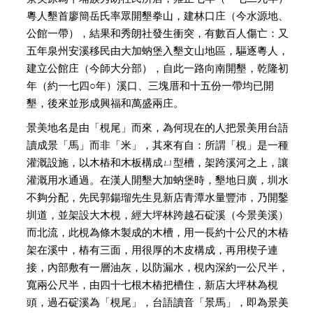
粵人墾首廖簡岳氏率眾開墾拳山，建林口庄（今水源地、
公館一帶），結果和秀朗社發生衝突，有數百人傷亡：又
五年泉州安溪移民由大加蚋堡入墾文山地區，驅逐粵人，
建立公館庄（今師大分部），自此一路向南開墾，乾隆初
年（約一七四○年）溪口、三塊厝和十五份一帶均已開
墾，後來並形成興福和萬盛兩庄。
景美地名是由「梘尾」而來，為何現在的人把景美用台語
讀成景「馬」而非「米」，其來有自：所謂「梘」是一種
灌溉設施，以木樁和木板構成ㄩ型槽，架跨溪河之上，讓
灌溉用水通過。在漢人開墾大加蚋堡時，墾地日廣，圳水
不夠分配，先民郭鍚瑠先生見新店青潭水量豐沛，乃開鑿
圳道，並架設大木梘，經大坪林跨越石碇溪（今景美溪）
而北流，此梘為條木製成的木槽，用一長約十公尺的木樁
架在溪中，樁有三面，用很厚的木皮構成，再用楔子連
接，內部敷有一層油灰，以防漏水，梘內深約一公尺半，
寬兩公尺半，由四十七根木樁把槽住，新店大坪林為梘
頭，過石碇溪為「梘尾」，台語讀音「景馬」，即為景美