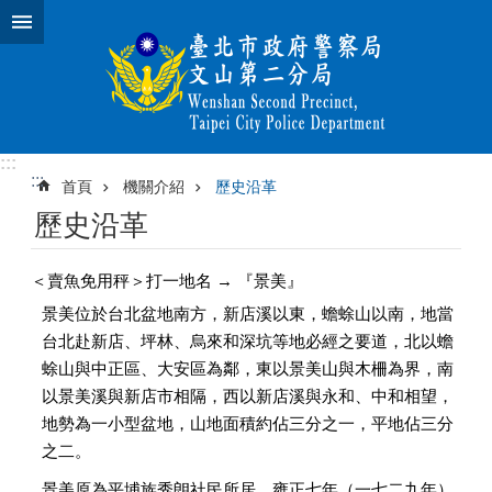
跳到主要內容區塊
:::
:::
首頁
機關介紹
歷史沿革
歷史沿革
＜賣魚免用秤＞打一地名 → 『景美』
景美位於台北盆地南方，新店溪以東，蟾蜍山以南，地當
台北赴新店、坪林、烏來和深坑等地必經之要道，北以蟾
蜍山與中正區、大安區為鄰，東以景美山與木柵為界，南
以景美溪與新店市相隔，西以新店溪與永和、中和相望，
地勢為一小型盆地，山地面積約佔三分之一，平地佔三分
之二。
景美原為平埔族秀朗社民所居，雍正七年（一七二九年）