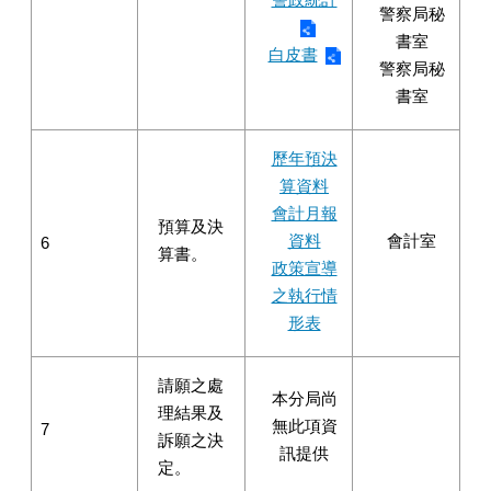
警察局秘
書室
白皮書
警察局秘
書室
歷年預決
算資料
會計月報
預算及決
資料
會計室
6
算書。
政策宣導
之執行情
形表
請願之處
本分局尚
理結果及
無此項資
7
訴願之決
訊提供
定。