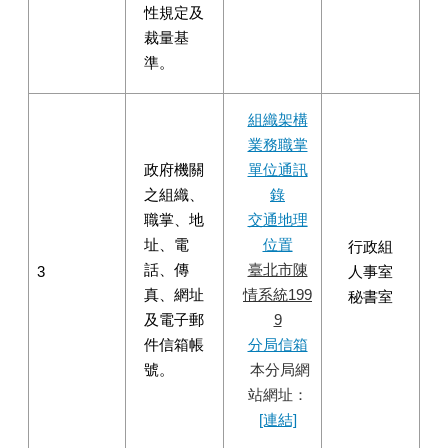
性規定及
裁量基
準。
組織架構
業務職掌
政府機關
單位通訊
之組織、
錄
職掌、地
交通地理
址、電
位置
行政組
話、傳
臺北市陳
3
人事室
真、網址
情系統199
秘書室
及電子郵
9
件信箱帳
分局信箱
號。
本分局網
站網址：
[連結]