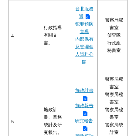
台北服務
通
警察局秘
犯罪預防
行政指導
書室
宣導
有關文
偵查隊
4
內部保有
書。
行政組
及管理個
秘書室
人資料公
開
警察局秘
書室
施政計畫
警察局秘
書室
施政報告
施政計
警察局秘
畫、業務
書室
研究報告
5
統計及研
警察局統
究報告。
計室
警政統計