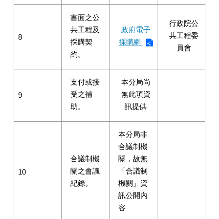
書面之公
行政院公
共工程及
政府電子
共工程委
8
採購契
採購網
員會
約。
支付或接
本分局尚
受之補
無此項資
9
助。
訊提供
本分局非
合議制機
合議制機
關，故無
關之會議
「合議制
10
紀錄。
機關」資
訊公開內
容