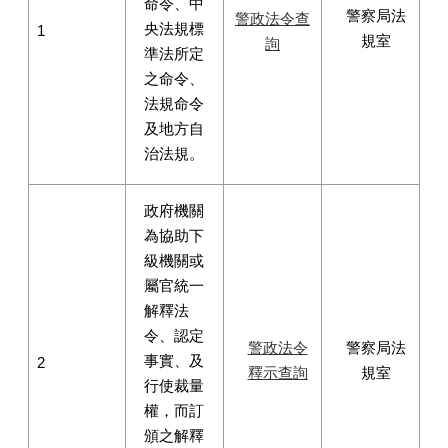
命令、中
警察局法
警政法令查
央法規標
1
規室
詢
準法所定
之命令、
法規命令
及地方自
治法規。
政府機關
為協助下
級機關或
屬官統一
解釋法
令、認定
警政法令
警察局法
事實、及
2
釋示查詢
規室
行使裁量
權，而訂
頒之解釋