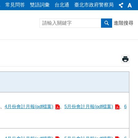
統
常見問答
雙語詞彙
台北通
臺北市政府警察局
進階搜尋
、
4月份會計月報(pdf檔案)
、
5月份會計月報(pdf檔案)
、
6