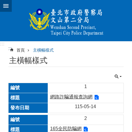
跳到主要內容區塊
:::
:::
首頁
主橫幅樣式
主橫幅樣式
1
網路詐騙通報查詢網
115-05-14
2
165全民防騙網