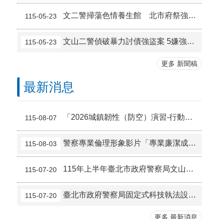
文二警掃蕩色情養生館 北市府祭強制斷水斷電重拳
115-05-23
文山二警偵破暴力討債強盜案 5嫌強取手機抵債全數落網
115-05-23
更多 新聞稿
最新消息
「2026城鎮韌性（防空）演習-行動網路降速演練」110報案因應措施
115-08-07
警察專業倫理形象影片「專業廉潔成就更好的你我」
115-08-03
115年上半年臺北市政府警察局文山第二分局發布刑案新聞違反偵查不公開規定檢討報告
115-07-20
臺北市政府警察局固定式科技執法設備設置地點一覽表
115-07-20
更多 最新消息