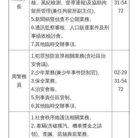
核、風紀檢測、督導通報)及協助拘
31-54
長
留所管理(兼任拘留所副主任)。
72
5.新聞稿暨偵查不公開業務。
6.通訊監察審核、人口販運案件及刑
事績效檢討會。
7.其他臨時交辦事項。
1.
犯罪預防宣導相關業務(含社區治
安會議)。
2.少年業務(兼少年事件防制官)。
02-29
周警務
3.保全業務。
31-54
員
4.治安會報。
72
5.刑事責任區管制。
6.其他臨時交辦事項。
1.社會秩序維護法相關業務。
2.
肅竊(含破獲汽、機車獎金之請
領)、查贓、當舖典當業務。