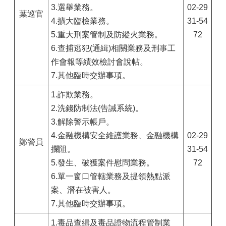
3.選舉業務。
02-29
葉巡官
4.擴大臨檢業務。
31-54
5.重大刑案管制及防縱火業務。
72
6.查捕逃犯(通緝)相關業務及刑事工
作會報等績效檢討會說帖。
7.其他臨時交辦事項。
1.詐欺業務。
2.洗錢防制法(告誡系統)。
3.解除警示帳戶。
4.金融機構安全維護業務、金融機構
02-29
鄭警員
攔阻。
31-54
5.發生、破獲案件慰問業務。
72
6.單一窗口管轄業務及提領熱點派
案、潛在被害人。
7.其他臨時交辦事項。
1.毒品查緝及毒品證物流程管制業