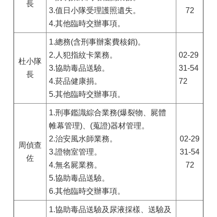
長
3.值日小隊受理護照遺失。
72
4.其他臨時交辦事項。
1.總務(含刑事辦案費核銷)。
2.人犯指紋卡業務。
02-29
杜小隊
3.協助毒品送驗。
31-54
長
4.菸品健康捐。
72
5.其他臨時交辦事項。
1.刑事鑑識綜合業務(爆裂物、屍體
帷幕管理)、(蒐證)器材管理。
2.治安風水師業務。
02-29
周偵查
3.證物室管理。
31-54
佐
4.無名屍業務。
72
5.協助毒品送驗。
6.其他臨時交辦事項。
1.協助毒品送驗及尿液採樣、送驗及