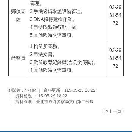
管理。
02-29
鄭偵查
2.手機邏輯取證設備管理。
31-54
佐
3.DNA採樣建檔作業。
72
4.司法聯盟鏈行動上鏈。
5.其他臨時交辦事項。
1.拘留所業務。
02-29
2.司法文書。
聶警員
31-54
3.勤前教育紀錄簿(含公文傳閱)。
72
4.其他臨時交辦事項。
點閱數：
資料更新：115-05-29 18:22
17184
資料檢視：115-05-29 18:22
資料維護：臺北市政府警察局文山第二分局
回上一頁