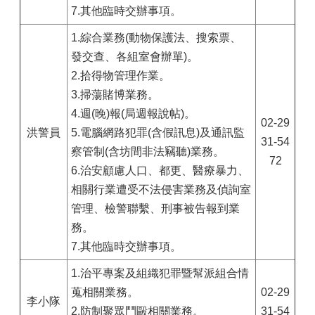
7.其他臨時交辦事項。
1.
綜合業務(動物保護法、搜索票、
發交查、各組室會辦單)。
2.拾得物管理作業。
3.掃蕩賭博業務。
4.週(晚)報(局週報說帖)。
02-29
洪警員
5.電腦網路犯罪(含假訊息)及通訊監
31-54
察管制(含坊間非法竊聽)業務。
72
6.治安顧慮人口、都更、醫療暴力、
相關行業遭受不法侵害業務及偵詢室
管理、檢警聯繫、刑事被告報到業
務。
7.
其他臨時交辦事項。
1.
治平專案及組織犯罪暨幫派組合情
蒐相關業務。
02-29
李小隊
2.防制聚眾鬥毆相關業務。
31-54