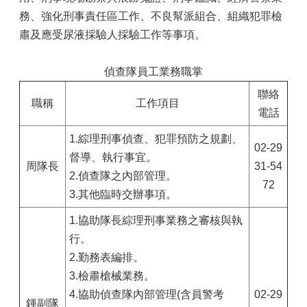
務、強化刑事責任區工作、不良幫派組合、組織犯罪檢
肅及應受尿液採驗人採驗工作等事項。
偵查隊員工業務職掌
聯絡
職稱
工作項目
電話
1.綜理刑事偵查、犯罪預防之規劃、
02-29
督導、執行事宜。
周隊長
31-54
2.偵查隊之內部管理。
72
3.其他臨時交辦事項。
1.協助隊長綜理刑事業務之審核與執
行。
2.勤務表編排。
3.檢肅槍械業務。
4.協助偵查隊內部管理(含員警考
02-29
鍾副隊