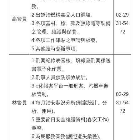
務。
2.出矯治機構毒品人口調驗。
02-29
高警員
3.各項器材、槍、彈及無線電等裝備
31-54
之管理、維護與保養。
72
4.各項工作津貼之申請與核發。
5.其他臨時交辦事項。
1.
刑案紀錄表審核、填報暨刑案移送
書電子化作業。
2.刑事人員偵防績效統計。
3.e化報案平台一般刑案、汽機車審
核管制。
02-29
林警員
4.每月治安狀況分析(刑案統計、分
31-54
析、運用)。
72
5.重要節日安全維護資料(春安工作)
彙整。
6.為民服務業務(護照遺失彙整)。