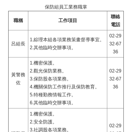
保防組員工業務職掌
聯絡
職稱
工作項目
電話
02-29
1.綜理本組各項業務策畫督導事宜。
呂組長
32-67
2.其他臨時交辦事項。
36
1.機密保護。
2.觀光保防業務。
02-29
黃警務
3.保防股各項業務。
32-67
佐
4.機關保防工作推行及保防教育。
36
5.特種勤務情報工作。
6.其他臨時交辦事項。
1.機密保護。
2.安全防護。
02-29
3.社調股各項業務。