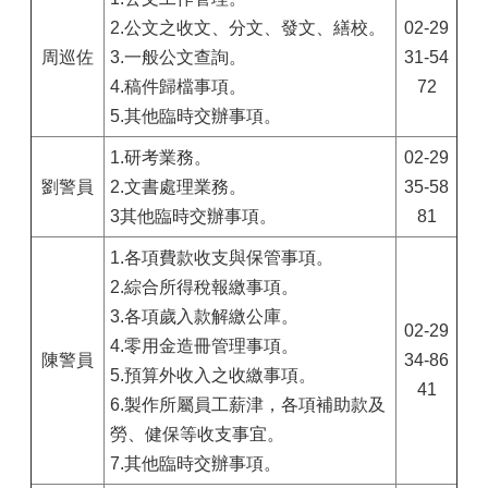
2.公文之收文、分文、發文、繕校。
02-29
周巡佐
3.一般公文查詢。
31-54
4.稿件歸檔事項。
72
5.其他臨時交辦事項。
1.研考業務。
02-29
劉警員
2.文書處理業務。
35-58
3其他臨時交辦事項。
81
1.各項費款收支與保管事項。
2.綜合所得稅報繳事項。
3.各項歲入款解繳公庫。
02-29
4.零用金造冊管理事項。
陳警員
34-86
5.預算外收入之收繳事項。
41
6.製作所屬員工薪津，各項補助款及
勞、健保等收支事宜。
7.其他臨時交辦事項。