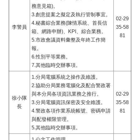
務意見箱)。
3.創意提案之擬定及執行管制事宜。
02-29
4.秘書綜合業務(陳情系統、首長信
李警員
35-58
箱、網路申辦)、KPI、綜合業務。
81
5.市政會議資料彙整及年終工作簡
報。
6.性別平等業務。
7.其他臨時交辦事項。
1.分局電腦系統之操作及維護。
2.協助分局業務電腦化及配合警政署
與本分局各項資訊業務之推行。
02-29
徐小隊
3.分局電腦資訊保密及安全維護。
35-58
長
4.警政各項作業系統帳號、密碼申請
81
與配發權限管理。
5.其他臨時交辦事項。
1.公文工作管理。