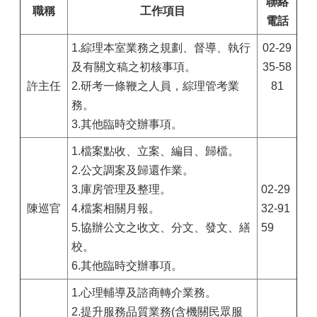
聯絡
職稱
工作項目
電話
1.綜理本室業務之規劃、督導、執行
02-29
及有關文稿之初核事項。
35-58
許主任
2.研考一條鞭之人員，綜理管考業
81
務。
3.其他臨時交辦事項。
1.檔案點收、立案、編目、歸檔。
2.公文調案及歸還作業。
3.庫房管理及整理。
02-29
陳巡官
4.檔案相關月報。
32-91
5.協辦公文之收文、分文、發文、繕
59
校。
6.其他臨時交辦事項。
1.心理輔導及諮商轉介業務。
2.提升服務品質業務(含機關民眾服