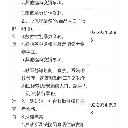
7.其他臨時交辦事項。
1.家庭暴力防治業務。
2.兒少保護業務(含毒品人口子女
鄒
關懷)。
02-2934-699
警
3.數位性別暴力業務。
3
員
4.婦幼隊每月報表及定期督考彙
辦事宜。
5.其他臨時交辦事項。
1.勤區督導規劃、查察、系統稽
核管理、落實警勤區工作及強化
勤區經營(治安顧慮人口、記事人
口列管)執行業務。
洪
2.自殺防治、社會救助暨獨居長
02-2934-699
警
者業務。
3
員
3.淨樓專案。
4.戶政所及法院函查居住事實相