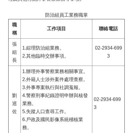
防治組員工業務職掌
職
工作項目
聯絡電話
稱
張
1.綜理防治組業務。
02-2934-699
組
2.其他臨時交辦事項。
3
長
1.辦理外事警察業務相關事宜。
2.外籍人士涉外案件處理查察。
3.外事專案執行與社調蒐報。
劉
4.警察刑事紀錄證明申辦與核發
02-2934-699
巡
業務。
3
佐
5.失蹤人口查尋工作。
6.戶政及國民影像系統稽核業
務。