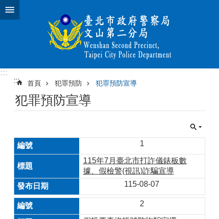
跳到主要內容區塊
:::
:::
首頁
犯罪預防
犯罪預防宣導
犯罪預防宣導
1
115年7月臺北市打詐儀錶板數
據、假檢警(視訊)詐騙宣導
115-08-07
2