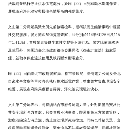
法裁罰並執行停止供水供電處分，於昨（22）日完成斷水斷電作
業，
展現市府淨化治安與掃蕩色情場所的強硬態度。
文山第二分局景美派出所先前接獲檢舉，指稱該養生館涉嫌暗中經營
性交易服務，警方隨即加強蒐證查察，並分別於114年6月26日
及115
年1月13日，查獲業者提供半套性交易等不法行為。
警方除依法移送
及裁罰外，另函請臺北市政府都市發展局依《
都市計畫法》裁處罰
鍰，並勒令停止違規使用及執行斷水斷電處分。
昨（22）日由臺北市政府警察局、都市發展局、臺灣電力公司及臺
北
自來水事業處等單位聯合執行斷水斷電作業，並由警方負責現場安
全
維護，展現市府跨局處聯合掃黃、淨化治安環境的決心。
文山第二分局表示，將持續結合市府各局處力量，針對影響治安及公
共安全場所強力查處，只要查獲不法事證，即運用第三方警政策略，
澈底清除治安污染源，防止違法場所死灰復燃。同時也呼籲民眾，出
租房屋時應慎選承租對象，避免淪為不法業者營業場所，影響社區治