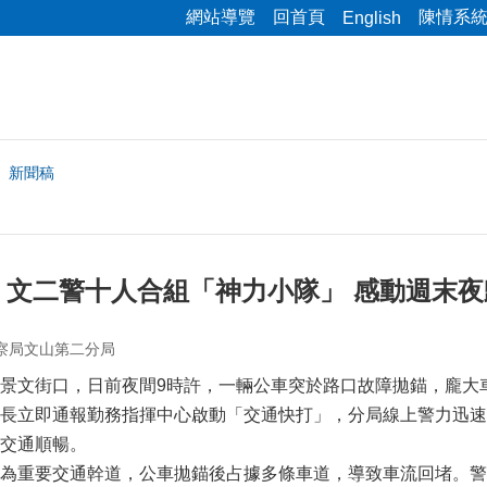
網站導覽
回首頁
陳情系
English
新聞稿
」 文二警十人合組「神力小隊」 感動週末
察局文山第二分局
景文街口，日前夜間9時許，一輛公車突於路口故障拋錨，龐大
長立即通報勤務指揮中心啟動「交通快打」，分局線上警力迅速
交通順暢。
為重要交通幹道，公車拋錨後占據多條車道，導致車流回堵。警