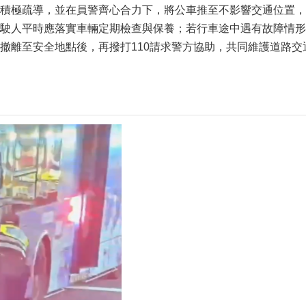
積極疏導，並在員警齊心合力下，將公車推至不影響交通位置，
駛人平時應落實車輛定期檢查與保養；若行車途中遇有故障情形
撤離至安全地點後，再撥打110請求警方協助，共同維護道路交