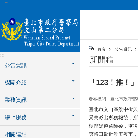
:::
跳到主要內容區塊
:::
首頁
公告資訊
:::
新聞稿
公告資訊
「123！推！
機關介紹
發布機關：臺北市政府警
業務資訊
臺北市文山區景中街與
線上服務
景美派出所獲報後，所
極排除道路障礙，恢復
相關連結
該路口鄰近景美夜市，