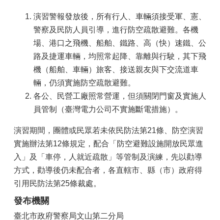
演習警報發放後，所有行人、車輛須接受軍、憲、
警察及民防人員引導，進行防空疏散避難。各機
場、港口之飛機、船舶、鐵路、高（快）速鐵、公
路及捷運車輛，均照常起降、靠離與行駛，其下飛
機（船舶、車輛）旅客、接送親友與下交流道車
輛，仍須實施防空疏散避難。
各公、民營工廠照常營運，但須關閉門窗及實施人
員管制（臺灣電力公司不實施斷電措施）。
演習期間，團體或民眾若未依民防法第21條、防空演習
實施辦法第12條規定，配合「防空避難設施開放民眾進
入」及「車停，人就近疏散」等管制及演練，先以勸導
方式，勸導後仍未配合者，各直轄市、縣（市）政府得
引用民防法第25條裁處。
發布機關
臺北市政府警察局文山第二分局